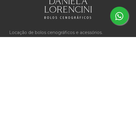
Locação de bolos cenográficos e acessórios.
TOPO
Copyright ©
2026 Todos os direitos reservados | Daniela
Lorencini
Desenvolvido por
GouArts Web & Sistemas