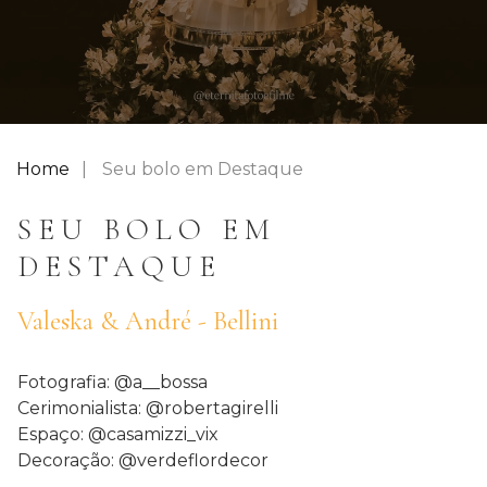
Home
Seu bolo em Destaque
SEU BOLO EM
DESTAQUE
Valeska & André - Bellini
Fotografia: @a__bossa
Cerimonialista: @robertagirelli
Espaço: @casamizzi_vix
Decoração: @verdeflordecor